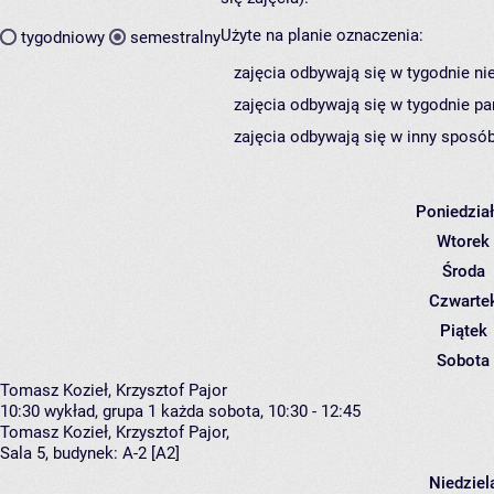
Użyte na planie oznaczenia:
tygodniowy
semestralny
zajęcia odbywają się w tygodnie ni
zajęcia odbywają się w tygodnie pa
zajęcia odbywają się w inny sposób
Poniedzia
Wtorek
Środa
Czwarte
Piątek
Sobota
Tomasz Kozieł, Krzysztof Pajor
10:30
wykład, grupa 1
każda sobota, 10:30 - 12:45
Tomasz Kozieł
,
Krzysztof Pajor
,
Sala 5,
budynek:
A-2 [A2]
Niedziel