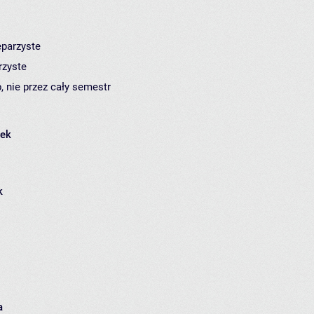
eparzyste
rzyste
, nie przez cały semestr
łek
k
a