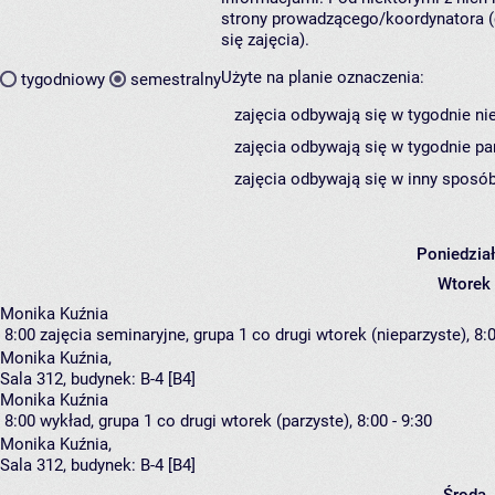
strony prowadzącego/koordynatora (
się zajęcia).
Użyte na planie oznaczenia:
tygodniowy
semestralny
zajęcia odbywają się w tygodnie ni
zajęcia odbywają się w tygodnie pa
zajęcia odbywają się w inny sposób
Poniedzia
Wtorek
Monika Kuźnia
8:00
zajęcia seminaryjne, grupa 1
co drugi wtorek (nieparzyste), 8:0
Monika Kuźnia
,
Sala 312,
budynek:
B-4 [B4]
Monika Kuźnia
8:00
wykład, grupa 1
co drugi wtorek (parzyste), 8:00 - 9:30
Monika Kuźnia
,
Sala 312,
budynek:
B-4 [B4]