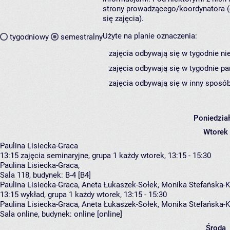
strony prowadzącego/koordynatora (
się zajęcia).
Użyte na planie oznaczenia:
tygodniowy
semestralny
zajęcia odbywają się w tygodnie ni
zajęcia odbywają się w tygodnie pa
zajęcia odbywają się w inny sposób
Poniedzia
Wtorek
Paulina Lisiecka-Graca
13:15
zajęcia seminaryjne, grupa 1
każdy wtorek, 13:15 - 15:30
Paulina Lisiecka-Graca
,
Sala 118,
budynek:
B-4 [B4]
Paulina Lisiecka-Graca, Aneta Łukaszek-Sołek, Monika Stefańska-K
13:15
wykład, grupa 1
każdy wtorek, 13:15 - 15:30
Paulina Lisiecka-Graca
,
Aneta Łukaszek-Sołek
,
Monika Stefańska-K
Sala online,
budynek:
online [online]
Środa