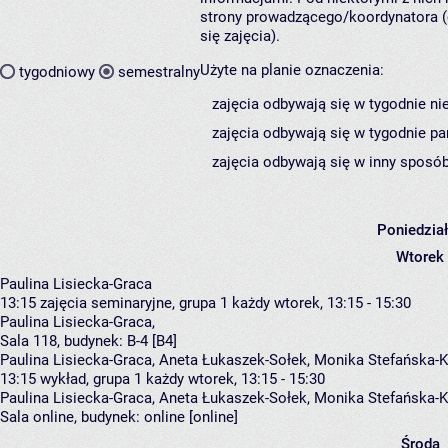
strony prowadzącego/koordynatora (
się zajęcia).
Użyte na planie oznaczenia:
tygodniowy
semestralny
zajęcia odbywają się w tygodnie ni
zajęcia odbywają się w tygodnie pa
zajęcia odbywają się w inny sposób
Poniedzia
Wtorek
Paulina Lisiecka-Graca
13:15
zajęcia seminaryjne, grupa 1
każdy wtorek, 13:15 - 15:30
Paulina Lisiecka-Graca
,
Sala 118,
budynek:
B-4 [B4]
Paulina Lisiecka-Graca, Aneta Łukaszek-Sołek, Monika Stefańska-K
13:15
wykład, grupa 1
każdy wtorek, 13:15 - 15:30
Paulina Lisiecka-Graca
,
Aneta Łukaszek-Sołek
,
Monika Stefańska-K
Sala online,
budynek:
online [online]
Środa