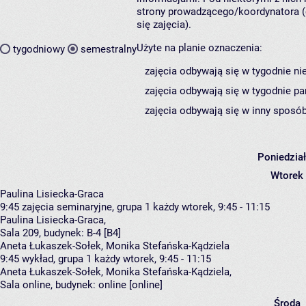
strony prowadzącego/koordynatora (
się zajęcia).
Użyte na planie oznaczenia:
tygodniowy
semestralny
zajęcia odbywają się w tygodnie ni
zajęcia odbywają się w tygodnie pa
zajęcia odbywają się w inny sposób
Poniedzia
Wtorek
Paulina Lisiecka-Graca
9:45
zajęcia seminaryjne, grupa 1
każdy wtorek, 9:45 - 11:15
Paulina Lisiecka-Graca
,
Sala 209,
budynek:
B-4 [B4]
Aneta Łukaszek-Sołek, Monika Stefańska-Kądziela
9:45
wykład, grupa 1
każdy wtorek, 9:45 - 11:15
Aneta Łukaszek-Sołek
,
Monika Stefańska-Kądziela
,
Sala online,
budynek:
online [online]
Środa