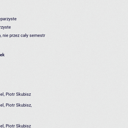
eparzyste
rzyste
, nie przez cały semestr
łek
el, Piotr Skubisz
iel
,
Piotr Skubisz
,
el, Piotr Skubisz