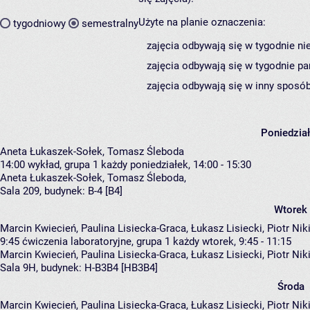
Użyte na planie oznaczenia:
tygodniowy
semestralny
zajęcia odbywają się w tygodnie ni
zajęcia odbywają się w tygodnie pa
zajęcia odbywają się w inny sposób
Poniedzia
Aneta Łukaszek-Sołek, Tomasz Śleboda
14:00
wykład, grupa 1
każdy poniedziałek, 14:00 - 15:30
Aneta Łukaszek-Sołek
,
Tomasz Śleboda
,
Sala 209,
budynek:
B-4 [B4]
Wtorek
Marcin Kwiecień, Paulina Lisiecka-Graca, Łukasz Lisiecki, Piotr Niki
9:45
ćwiczenia laboratoryjne, grupa 1
każdy wtorek, 9:45 - 11:15
Marcin Kwiecień
,
Paulina Lisiecka-Graca
,
Łukasz Lisiecki
,
Piotr Nik
Sala 9H,
budynek:
H-B3B4 [HB3B4]
Środa
Marcin Kwiecień, Paulina Lisiecka-Graca, Łukasz Lisiecki, Piotr Niki