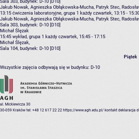
Sala 303,
budynek:
D-10 [D10]
Jakub Nowak, Agnieszka Obłąkowska-Mucha, Patryk Stec, Radosła
13:15
ćwiczenia laboratoryjne, grupa 1
każdy czwartek, 13:15 - 15:3
Jakub Nowak
,
Agnieszka Obłąkowska-Mucha
,
Patryk Stec
,
Radosła
Sala 303,
budynek:
D-10 [D10]
Michał Ślęzak
15:45
wykład, grupa 1
każdy czwartek, 15:45 - 17:15
Michał Ślęzak
,
Sala 104,
budynek:
D-10 [D10]
Piątek
Wszystkie zajęcia odbywają się w budynku:
D-10
al. Mickiewicza 30
30-059 Kraków
tel: +48 12 617 22 22
https://www.agh.edu.pl/
kontakt
deklaracja 