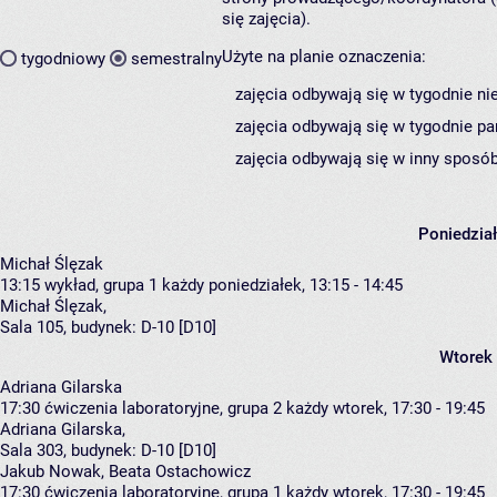
się zajęcia).
Użyte na planie oznaczenia:
tygodniowy
semestralny
zajęcia odbywają się w tygodnie ni
zajęcia odbywają się w tygodnie pa
zajęcia odbywają się w inny sposób
Poniedzia
Michał Ślęzak
13:15
wykład, grupa 1
każdy poniedziałek, 13:15 - 14:45
Michał Ślęzak
,
Sala 105,
budynek:
D-10 [D10]
Wtorek
Adriana Gilarska
17:30
ćwiczenia laboratoryjne, grupa 2
każdy wtorek, 17:30 - 19:45
Adriana Gilarska
,
Sala 303,
budynek:
D-10 [D10]
Jakub Nowak, Beata Ostachowicz
17:30
ćwiczenia laboratoryjne, grupa 1
każdy wtorek, 17:30 - 19:45