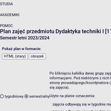
STUDIA
AKADEMIKI
POMOC
Plan zajęć przedmiotu Dydaktyka techniki I [
Semestr letni 2023/2024
Pokaż plan w formacie:
HTML (stary)
obrazek
Po kliknięciu kafelka danej grupy za
informacjami. Pod niektórymi z nich k
strony prowadzącego/koordynatora (
się zajęcia).
Użyte na planie oznaczenia:
tygodniowy
semestralny
zajęcia odbywają się w tygodnie ni