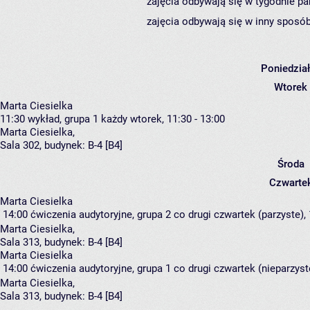
zajęcia odbywają się w tygodnie pa
zajęcia odbywają się w inny sposób
Poniedzia
Wtorek
Marta Ciesielka
11:30
wykład, grupa 1
każdy wtorek, 11:30 - 13:00
Marta Ciesielka
,
Sala 302,
budynek:
B-4 [B4]
Środa
Czwarte
Marta Ciesielka
14:00
ćwiczenia audytoryjne, grupa 2
co drugi czwartek (parzyste), 
Marta Ciesielka
,
Sala 313,
budynek:
B-4 [B4]
Marta Ciesielka
14:00
ćwiczenia audytoryjne, grupa 1
co drugi czwartek (nieparzyste
Marta Ciesielka
,
Sala 313,
budynek:
B-4 [B4]