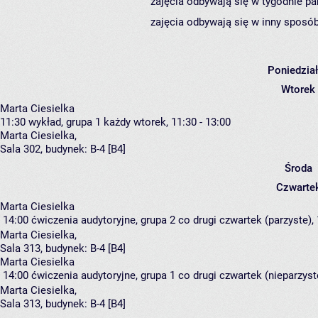
zajęcia odbywają się w tygodnie pa
zajęcia odbywają się w inny sposób
Poniedzia
Wtorek
Marta Ciesielka
11:30
wykład, grupa 1
każdy wtorek, 11:30 - 13:00
Marta Ciesielka
,
Sala 302,
budynek:
B-4 [B4]
Środa
Czwarte
Marta Ciesielka
14:00
ćwiczenia audytoryjne, grupa 2
co drugi czwartek (parzyste), 
Marta Ciesielka
,
Sala 313,
budynek:
B-4 [B4]
Marta Ciesielka
14:00
ćwiczenia audytoryjne, grupa 1
co drugi czwartek (nieparzyste
Marta Ciesielka
,
Sala 313,
budynek:
B-4 [B4]