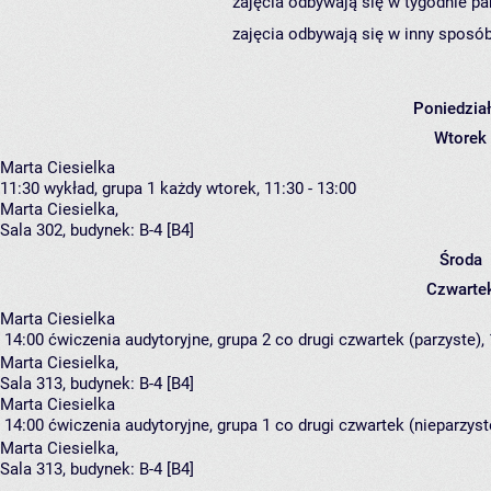
zajęcia odbywają się w tygodnie pa
zajęcia odbywają się w inny sposób
Poniedzia
Wtorek
Marta Ciesielka
11:30
wykład, grupa 1
każdy wtorek, 11:30 - 13:00
Marta Ciesielka
,
Sala 302,
budynek:
B-4 [B4]
Środa
Czwarte
Marta Ciesielka
14:00
ćwiczenia audytoryjne, grupa 2
co drugi czwartek (parzyste), 
Marta Ciesielka
,
Sala 313,
budynek:
B-4 [B4]
Marta Ciesielka
14:00
ćwiczenia audytoryjne, grupa 1
co drugi czwartek (nieparzyste
Marta Ciesielka
,
Sala 313,
budynek:
B-4 [B4]