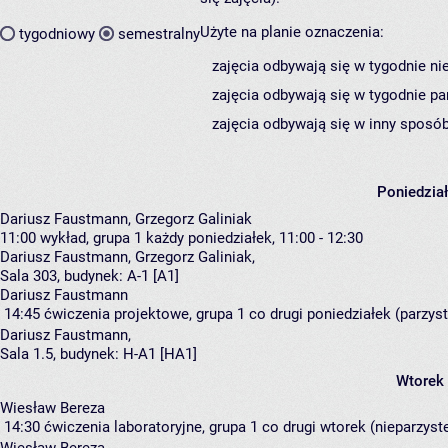
Użyte na planie oznaczenia:
tygodniowy
semestralny
zajęcia odbywają się w tygodnie ni
zajęcia odbywają się w tygodnie pa
zajęcia odbywają się w inny sposób
Poniedzia
Dariusz Faustmann, Grzegorz Galiniak
11:00
wykład, grupa 1
każdy poniedziałek, 11:00 - 12:30
Dariusz Faustmann
,
Grzegorz Galiniak
,
Sala 303,
budynek:
A-1 [A1]
Dariusz Faustmann
14:45
ćwiczenia projektowe, grupa 1
co drugi poniedziałek (parzyst
Dariusz Faustmann
,
Sala 1.5,
budynek:
H-A1 [HA1]
Wtorek
Wiesław Bereza
14:30
ćwiczenia laboratoryjne, grupa 1
co drugi wtorek (nieparzyste