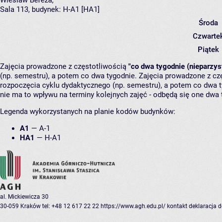
Wiesław Bereza
,
Sala 113,
budynek:
H-A1 [HA1]
Środa
Czwarte
Piątek
Zajęcia prowadzone z częstotliwością
"co dwa tygodnie (nieparzys
(np. semestru), a potem co dwa tygodnie. Zajęcia prowadzone z cz
rozpoczęcia cyklu dydaktycznego (np. semestru), a potem co dwa ty
nie ma to wpływu na terminy kolejnych zajęć - odbędą się one dwa 
Legenda wykorzystanych na planie kodów budynków:
A1
—
A-1
HA1
—
H-A1
al. Mickiewicza 30
30-059 Kraków
tel: +48 12 617 22 22
https://www.agh.edu.pl/
kontakt
deklaracja 