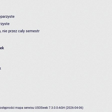
eparzyste
rzyste
, nie przez cały semestr
łek
k
dostępności
mapa serwisu
USOSweb 7.3.0.0-AGH (2026-04-06)