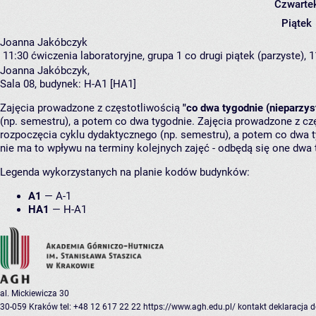
Czwarte
Piątek
Joanna Jakóbczyk
11:30
ćwiczenia laboratoryjne, grupa 1
co drugi piątek (parzyste), 1
Joanna Jakóbczyk
,
Sala 08,
budynek:
H-A1 [HA1]
Zajęcia prowadzone z częstotliwością
"co dwa tygodnie (nieparzys
(np. semestru), a potem co dwa tygodnie. Zajęcia prowadzone z cz
rozpoczęcia cyklu dydaktycznego (np. semestru), a potem co dwa ty
nie ma to wpływu na terminy kolejnych zajęć - odbędą się one dwa 
Legenda wykorzystanych na planie kodów budynków:
A1
—
A-1
HA1
—
H-A1
al. Mickiewicza 30
30-059 Kraków
tel: +48 12 617 22 22
https://www.agh.edu.pl/
kontakt
deklaracja 