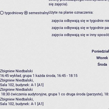
się zajęcia).
Użyte na planie oznaczenia:
tygodniowy
semestralny
zajęcia odbywają się w tygodnie ni
zajęcia odbywają się w tygodnie pa
zajęcia odbywają się w inny sposób
Poniedzia
Wtorek
Środa
Zbigniew Niedbalski
16:45
wykład, grupa 1
każda środa, 16:45 - 18:15
Zbigniew Niedbalski
,
Sala 102,
budynek:
A-1 [A1]
Zbigniew Niedbalski
18:30
ćwiczenia audytoryjne, grupa 1
co druga środa (parzyste), 18:
Zbigniew Niedbalski
,
Sala 102,
budynek:
A-1 [A1]