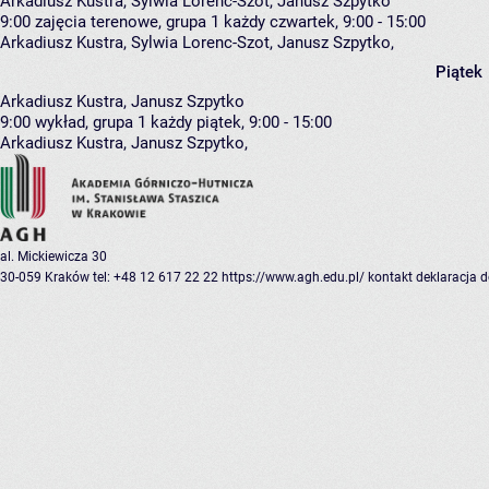
Arkadiusz Kustra, Sylwia Lorenc-Szot, Janusz Szpytko
9:00
zajęcia terenowe, grupa 1
każdy czwartek, 9:00 - 15:00
Arkadiusz Kustra
,
Sylwia Lorenc-Szot
,
Janusz Szpytko
,
Piątek
Arkadiusz Kustra, Janusz Szpytko
9:00
wykład, grupa 1
każdy piątek, 9:00 - 15:00
Arkadiusz Kustra
,
Janusz Szpytko
,
al. Mickiewicza 30
30-059 Kraków
tel: +48 12 617 22 22
https://www.agh.edu.pl/
kontakt
deklaracja 