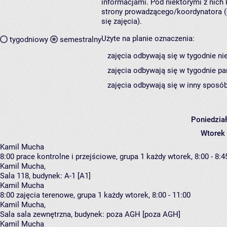
informacjami. Pod niektórymi z nich k
strony prowadzącego/koordynatora (
się zajęcia).
Użyte na planie oznaczenia:
tygodniowy
semestralny
zajęcia odbywają się w tygodnie ni
zajęcia odbywają się w tygodnie pa
zajęcia odbywają się w inny sposób
Poniedzia
Wtorek
Kamil Mucha
8:00
prace kontrolne i przejściowe, grupa 1
każdy wtorek, 8:00 - 8:4
Kamil Mucha
,
Sala 118,
budynek:
A-1 [A1]
Kamil Mucha
8:00
zajęcia terenowe, grupa 1
każdy wtorek, 8:00 - 11:00
Kamil Mucha
,
Sala sala zewnętrzna,
budynek:
poza AGH [poza AGH]
Kamil Mucha