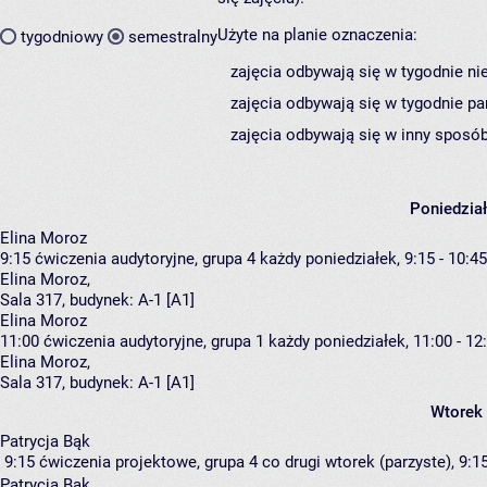
Użyte na planie oznaczenia:
tygodniowy
semestralny
zajęcia odbywają się w tygodnie ni
zajęcia odbywają się w tygodnie pa
zajęcia odbywają się w inny sposób
Poniedzia
Elina Moroz
9:15
ćwiczenia audytoryjne, grupa 4
każdy poniedziałek, 9:15 - 10:45
Elina Moroz
,
Sala 317,
budynek:
A-1 [A1]
Elina Moroz
11:00
ćwiczenia audytoryjne, grupa 1
każdy poniedziałek, 11:00 - 12
Elina Moroz
,
Sala 317,
budynek:
A-1 [A1]
Wtorek
Patrycja Bąk
9:15
ćwiczenia projektowe, grupa 4
co drugi wtorek (parzyste), 9:15
Patrycja Bąk
,