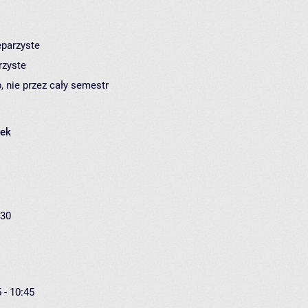
eparzyste
rzyste
, nie przez cały semestr
łek
:30
 - 10:45