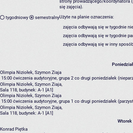
strony prowadzącego/koordynatora (
się zajęcia).
Użyte na planie oznaczenia:
tygodniowy
semestralny
zajęcia odbywają się w tygodnie ni
zajęcia odbywają się w tygodnie pa
zajęcia odbywają się w inny sposób
Poniedzia
Olimpia Niziołek, Szymon Ziaja
15:00
ćwiczenia audytoryjne, grupa 2
co drugi poniedziałek (nieparz
Olimpia Niziołek
,
Szymon Ziaja
,
Sala 118,
budynek:
A-1 [A1]
Olimpia Niziołek, Szymon Ziaja
15:00
ćwiczenia audytoryjne, grupa 1
co drugi poniedziałek (parzyst
Olimpia Niziołek
,
Szymon Ziaja
,
Sala 118,
budynek:
A-1 [A1]
Wtorek
Konrad Piętka