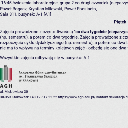
16:45
ćwiczenia laboratoryjne, grupa 2
co drugi czwartek (nieparzys
Paweł Bogacz
,
Krystian Milewski
,
Paweł Podsiadło
,
Sala 311,
budynek:
A-1 [A1]
Piątek
Zajęcia prowadzone z częstotliwością
"co dwa tygodnie (nieparzys
(np. semestru), a potem co dwa tygodnie. Zajęcia prowadzone z cz
rozpoczęcia cyklu dydaktycznego (np. semestru), a potem co dwa ty
nie ma to wpływu na terminy kolejnych zajęć - odbędą się one dwa 
Wszystkie zajęcia odbywają się w budynku:
A-1
al. Mickiewicza 30
30-059 Kraków
tel: +48 12 617 22 22
https://www.agh.edu.pl/
kontakt
deklaracja 