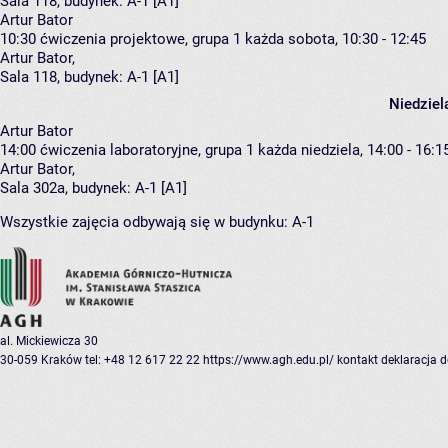
Sala 118,
budynek:
A-1 [A1]
Artur Bator
10:30
ćwiczenia projektowe, grupa 1
każda sobota, 10:30 - 12:45
Artur Bator
,
Sala 118,
budynek:
A-1 [A1]
Niedziel
Artur Bator
14:00
ćwiczenia laboratoryjne, grupa 1
każda niedziela, 14:00 - 16:1
Artur Bator
,
Sala 302a,
budynek:
A-1 [A1]
Wszystkie zajęcia odbywają się w budynku:
A-1
al. Mickiewicza 30
30-059 Kraków
tel: +48 12 617 22 22
https://www.agh.edu.pl/
kontakt
deklaracja 