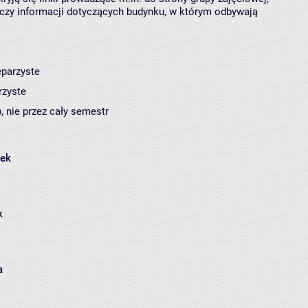
czy informacji dotyczących budynku, w którym odbywają
eparzyste
rzyste
, nie przez cały semestr
łek
k
a