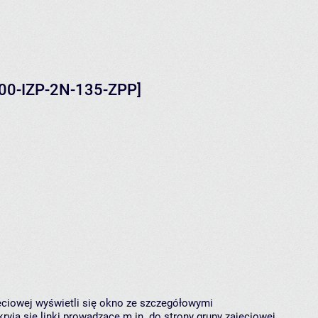
100-IZP-2N-135-ZPP]
jęciowej wyświetli się okno ze szczegółowymi
ryją się linki prowadzące m.in. do strony grupy zajęciowej,