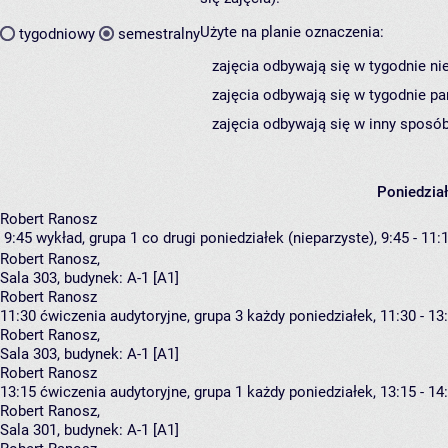
Użyte na planie oznaczenia:
tygodniowy
semestralny
zajęcia odbywają się w tygodnie ni
zajęcia odbywają się w tygodnie pa
zajęcia odbywają się w inny sposób
Poniedzia
Robert Ranosz
9:45
wykład, grupa 1
co drugi poniedziałek (nieparzyste), 9:45 - 11:
Robert Ranosz
,
Sala 303,
budynek:
A-1 [A1]
Robert Ranosz
11:30
ćwiczenia audytoryjne, grupa 3
każdy poniedziałek, 11:30 - 13
Robert Ranosz
,
Sala 303,
budynek:
A-1 [A1]
Robert Ranosz
13:15
ćwiczenia audytoryjne, grupa 1
każdy poniedziałek, 13:15 - 14
Robert Ranosz
,
Sala 301,
budynek:
A-1 [A1]