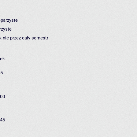
eparzyste
rzyste
, nie przez cały semestr
łek
15
:00
:45