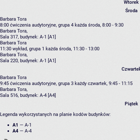
Wtorek
Środa
Barbara Tora
8:00
ćwiczenia audytoryjne, grupa 4
każda środa, 8:00 - 9:30
Barbara Tora
,
Sala 317,
budynek:
A-1 [A1]
Barbara Tora
11:30
wykład, grupa 1
każda środa, 11:30 - 13:00
Barbara Tora
,
Sala 220,
budynek:
A-1 [A1]
Czwarte
Barbara Tora
9:45
ćwiczenia audytoryjne, grupa 3
każdy czwartek, 9:45 - 11:15
Barbara Tora
,
Sala 516,
budynek:
A-4 [A4]
Piątek
Legenda wykorzystanych na planie kodów budynków:
A1
—
A-1
A4
—
A-4