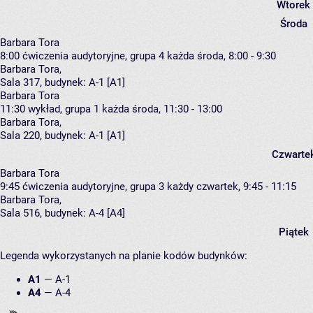
Wtorek
Środa
Barbara Tora
8:00
ćwiczenia audytoryjne, grupa 4
każda środa, 8:00 - 9:30
Barbara Tora
,
Sala 317,
budynek:
A-1 [A1]
Barbara Tora
11:30
wykład, grupa 1
każda środa, 11:30 - 13:00
Barbara Tora
,
Sala 220,
budynek:
A-1 [A1]
Czwarte
Barbara Tora
9:45
ćwiczenia audytoryjne, grupa 3
każdy czwartek, 9:45 - 11:15
Barbara Tora
,
Sala 516,
budynek:
A-4 [A4]
Piątek
Legenda wykorzystanych na planie kodów budynków:
A1
—
A-1
A4
—
A-4