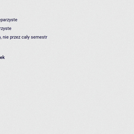
eparzyste
rzyste
, nie przez cały semestr
łek