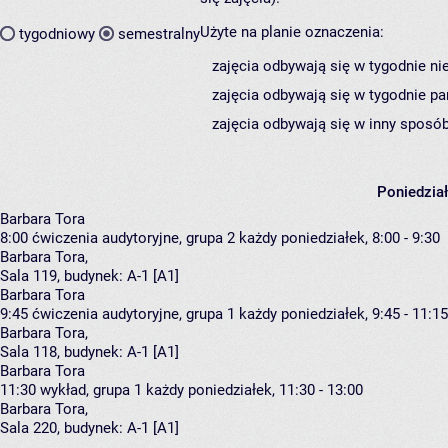
Użyte na planie oznaczenia:
tygodniowy
semestralny
zajęcia odbywają się w tygodnie ni
zajęcia odbywają się w tygodnie pa
zajęcia odbywają się w inny sposób
Poniedzia
Barbara Tora
8:00
ćwiczenia audytoryjne, grupa 2
każdy poniedziałek, 8:00 - 9:30
Barbara Tora
,
Sala 119,
budynek:
A-1 [A1]
Barbara Tora
9:45
ćwiczenia audytoryjne, grupa 1
każdy poniedziałek, 9:45 - 11:15
Barbara Tora
,
Sala 118,
budynek:
A-1 [A1]
Barbara Tora
11:30
wykład, grupa 1
każdy poniedziałek, 11:30 - 13:00
Barbara Tora
,
Sala 220,
budynek:
A-1 [A1]