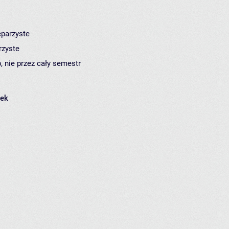
eparzyste
rzyste
, nie przez cały semestr
łek