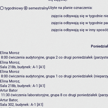
Użyte na planie oznaczenia:
tygodniowy
semestralny
zajęcia odbywają się w tygodnie ni
zajęcia odbywają się w tygodnie pa
zajęcia odbywają się w inny sposób
Poniedzia
Elina Moroz
8:00
ćwiczenia audytoryjne, grupa 2
co drugi poniedziałek (parzyste)
Elina Moroz
,
Sala 218b,
budynek:
A-1 [A1]
Elina Moroz
8:00
ćwiczenia audytoryjne, grupa 1
co drugi poniedziałek (nieparzys
Elina Moroz
,
Sala 218b,
budynek:
A-1 [A1]
Artur Bator
11:30
ćwiczenia laboratoryjne, grupa 8
co drugi poniedziałek (parzy
Artur Bator
,
Sala 302,
budynek:
A-1 [A1]