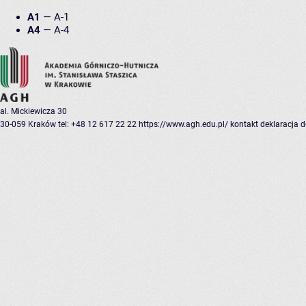
A1
—
A-1
A4
—
A-4
al. Mickiewicza 30
30-059 Kraków
tel: +48 12 617 22 22
https://www.agh.edu.pl/
kontakt
deklaracja 