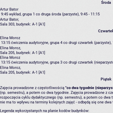
Środa
Artur Bator
9:45
wykład, grupa 1
co druga środa (parzyste), 9:45 - 11:15
Artur Bator
,
Sala 303,
budynek:
A-1 [A1]
Czwarte
Elina Moroz
13:15
ćwiczenia audytoryjne, grupa 4
co drugi czwartek (parzyste), 
Elina Moroz
,
Sala 205,
budynek:
A-1 [A1]
Elina Moroz
13:15
ćwiczenia audytoryjne, grupa 3
co drugi czwartek (nieparzyste
Elina Moroz
,
Sala 205,
budynek:
A-1 [A1]
Piątek
Zajęcia prowadzone z częstotliwością
"co dwa tygodnie (nieparzys
(np. semestru), a potem co dwa tygodnie. Zajęcia prowadzone z cz
rozpoczęcia cyklu dydaktycznego (np. semestru), a potem co dwa ty
nie ma to wpływu na terminy kolejnych zajęć - odbędą się one dwa 
Legenda wykorzystanych na planie kodów budynków: