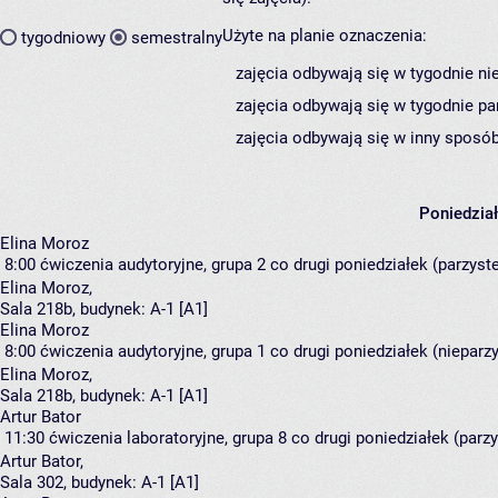
Użyte na planie oznaczenia:
tygodniowy
semestralny
zajęcia odbywają się w tygodnie ni
zajęcia odbywają się w tygodnie pa
zajęcia odbywają się w inny sposób
Poniedzia
Elina Moroz
8:00
ćwiczenia audytoryjne, grupa 2
co drugi poniedziałek (parzyste)
Elina Moroz
,
Sala 218b,
budynek:
A-1 [A1]
Elina Moroz
8:00
ćwiczenia audytoryjne, grupa 1
co drugi poniedziałek (nieparzys
Elina Moroz
,
Sala 218b,
budynek:
A-1 [A1]
Artur Bator
11:30
ćwiczenia laboratoryjne, grupa 8
co drugi poniedziałek (parzy
Artur Bator
,
Sala 302,
budynek:
A-1 [A1]