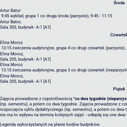
Środa
Artur Bator
9:45
wykład, grupa 1
co druga środa (parzyste), 9:45 - 11:15
Artur Bator
,
Sala 303,
budynek:
A-1 [A1]
Czwarte
Elina Moroz
13:15
ćwiczenia audytoryjne, grupa 4
co drugi czwartek (parzyste), 
Elina Moroz
,
Sala 205,
budynek:
A-1 [A1]
Elina Moroz
13:15
ćwiczenia audytoryjne, grupa 3
co drugi czwartek (nieparzyste
Elina Moroz
,
Sala 205,
budynek:
A-1 [A1]
Piątek
Zajęcia prowadzone z częstotliwością
"co dwa tygodnie (nieparzys
(np. semestru), a potem co dwa tygodnie. Zajęcia prowadzone z cz
rozpoczęcia cyklu dydaktycznego (np. semestru), a potem co dwa ty
nie ma to wpływu na terminy kolejnych zajęć - odbędą się one dwa 
Legenda wykorzystanych na planie kodów budynków: