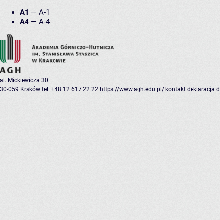
A1
—
A-1
A4
—
A-4
al. Mickiewicza 30
30-059 Kraków
tel: +48 12 617 22 22
https://www.agh.edu.pl/
kontakt
deklaracja 