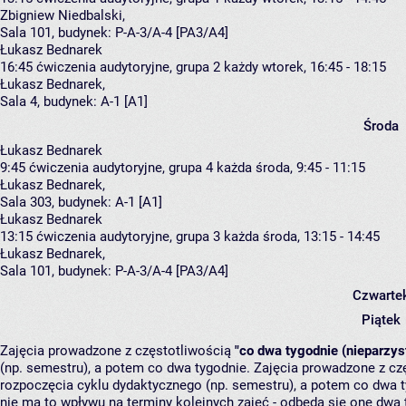
Zbigniew Niedbalski
,
Sala 101,
budynek:
P-A-3/A-4 [PA3/A4]
Łukasz Bednarek
16:45
ćwiczenia audytoryjne, grupa 2
każdy wtorek, 16:45 - 18:15
Łukasz Bednarek
,
Sala 4,
budynek:
A-1 [A1]
Środa
Łukasz Bednarek
9:45
ćwiczenia audytoryjne, grupa 4
każda środa, 9:45 - 11:15
Łukasz Bednarek
,
Sala 303,
budynek:
A-1 [A1]
Łukasz Bednarek
13:15
ćwiczenia audytoryjne, grupa 3
każda środa, 13:15 - 14:45
Łukasz Bednarek
,
Sala 101,
budynek:
P-A-3/A-4 [PA3/A4]
Czwarte
Piątek
Zajęcia prowadzone z częstotliwością
"co dwa tygodnie (nieparzys
(np. semestru), a potem co dwa tygodnie. Zajęcia prowadzone z cz
rozpoczęcia cyklu dydaktycznego (np. semestru), a potem co dwa ty
nie ma to wpływu na terminy kolejnych zajęć - odbędą się one dwa 