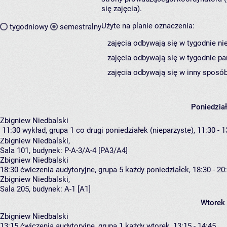
się zajęcia).
Użyte na planie oznaczenia:
tygodniowy
semestralny
zajęcia odbywają się w tygodnie ni
zajęcia odbywają się w tygodnie pa
zajęcia odbywają się w inny sposób
Poniedzia
Zbigniew Niedbalski
11:30
wykład, grupa 1
co drugi poniedziałek (nieparzyste), 11:30 - 1
Zbigniew Niedbalski
,
Sala 101,
budynek:
P-A-3/A-4 [PA3/A4]
Zbigniew Niedbalski
18:30
ćwiczenia audytoryjne, grupa 5
każdy poniedziałek, 18:30 - 20
Zbigniew Niedbalski
,
Sala 205,
budynek:
A-1 [A1]
Wtorek
Zbigniew Niedbalski
13:15
ćwiczenia audytoryjne, grupa 1
każdy wtorek, 13:15 - 14:45