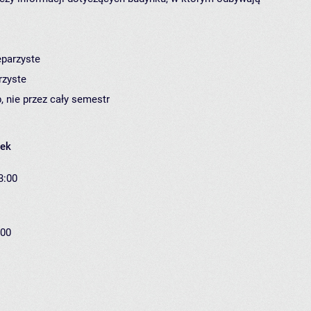
eparzyste
rzyste
, nie przez cały semestr
łek
3:00
:00