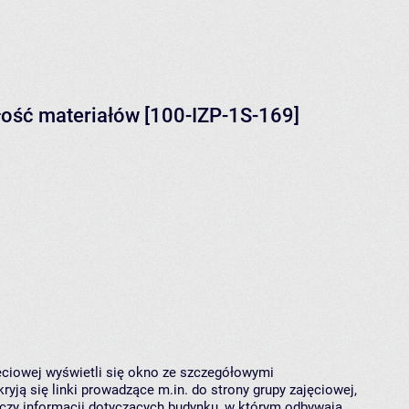
łość materiałów [100-IZP-1S-169]
jęciowej wyświetli się okno ze szczegółowymi
ryją się linki prowadzące m.in. do strony grupy zajęciowej,
czy informacji dotyczących budynku, w którym odbywają