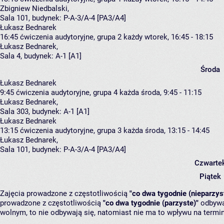
Zbigniew Niedbalski
,
Sala 101,
budynek:
P-A-3/A-4 [PA3/A4]
Łukasz Bednarek
16:45
ćwiczenia audytoryjne, grupa 2
każdy wtorek, 16:45 - 18:15
Łukasz Bednarek
,
Sala 4,
budynek:
A-1 [A1]
Środa
Łukasz Bednarek
9:45
ćwiczenia audytoryjne, grupa 4
każda środa, 9:45 - 11:15
Łukasz Bednarek
,
Sala 303,
budynek:
A-1 [A1]
Łukasz Bednarek
13:15
ćwiczenia audytoryjne, grupa 3
każda środa, 13:15 - 14:45
Łukasz Bednarek
,
Sala 101,
budynek:
P-A-3/A-4 [PA3/A4]
Czwarte
Piątek
Zajęcia prowadzone z częstotliwością
"co dwa tygodnie (nieparzys
prowadzone z częstotliwością
"co dwa tygodnie (parzyste)"
odbywaj
wolnym, to nie odbywają się, natomiast nie ma to wpływu na termin