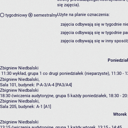
się zajęcia).
Użyte na planie oznaczenia:
tygodniowy
semestralny
zajęcia odbywają się w tygodnie ni
zajęcia odbywają się w tygodnie pa
zajęcia odbywają się w inny sposób
Poniedzia
Zbigniew Niedbalski
11:30
wykład, grupa 1
co drugi poniedziałek (nieparzyste), 11:30 - 1
Zbigniew Niedbalski
,
Sala 101,
budynek:
P-A-3/A-4 [PA3/A4]
Zbigniew Niedbalski
18:30
ćwiczenia audytoryjne, grupa 5
każdy poniedziałek, 18:30 - 20
Zbigniew Niedbalski
,
Sala 205,
budynek:
A-1 [A1]
Wtorek
Zbigniew Niedbalski
13:15
ćwiczenia audytoryjne, grupa 1
każdy wtorek, 13:15 - 14:45