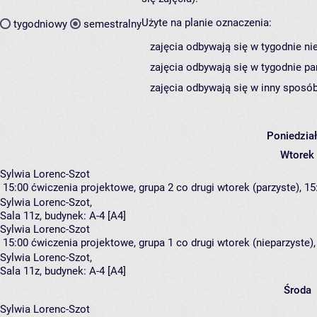
Użyte na planie oznaczenia:
tygodniowy
semestralny
zajęcia odbywają się w tygodnie ni
zajęcia odbywają się w tygodnie pa
zajęcia odbywają się w inny sposób
Poniedzia
Wtorek
Sylwia Lorenc-Szot
15:00
ćwiczenia projektowe, grupa 2
co drugi wtorek (parzyste), 15
Sylwia Lorenc-Szot
,
Sala 11z,
budynek:
A-4 [A4]
Sylwia Lorenc-Szot
15:00
ćwiczenia projektowe, grupa 1
co drugi wtorek (nieparzyste),
Sylwia Lorenc-Szot
,
Sala 11z,
budynek:
A-4 [A4]
Środa
Sylwia Lorenc-Szot