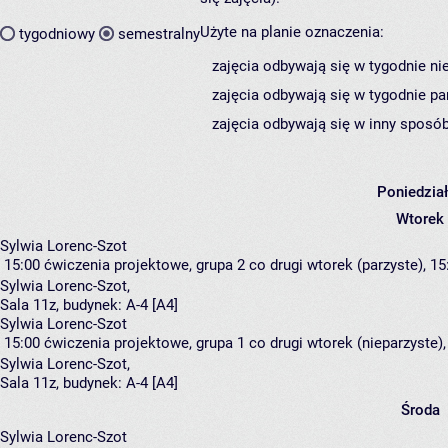
Użyte na planie oznaczenia:
tygodniowy
semestralny
zajęcia odbywają się w tygodnie ni
zajęcia odbywają się w tygodnie pa
zajęcia odbywają się w inny sposób
Poniedzia
Wtorek
Sylwia Lorenc-Szot
15:00
ćwiczenia projektowe, grupa 2
co drugi wtorek (parzyste), 15
Sylwia Lorenc-Szot
,
Sala 11z,
budynek:
A-4 [A4]
Sylwia Lorenc-Szot
15:00
ćwiczenia projektowe, grupa 1
co drugi wtorek (nieparzyste),
Sylwia Lorenc-Szot
,
Sala 11z,
budynek:
A-4 [A4]
Środa
Sylwia Lorenc-Szot