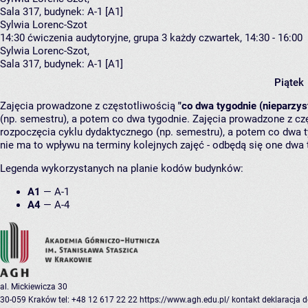
Sala 317,
budynek:
A-1 [A1]
Sylwia Lorenc-Szot
14:30
ćwiczenia audytoryjne, grupa 3
każdy czwartek, 14:30 - 16:00
Sylwia Lorenc-Szot
,
Sala 317,
budynek:
A-1 [A1]
Piątek
Zajęcia prowadzone z częstotliwością
"co dwa tygodnie (nieparzys
(np. semestru), a potem co dwa tygodnie. Zajęcia prowadzone z cz
rozpoczęcia cyklu dydaktycznego (np. semestru), a potem co dwa ty
nie ma to wpływu na terminy kolejnych zajęć - odbędą się one dwa 
Legenda wykorzystanych na planie kodów budynków:
A1
—
A-1
A4
—
A-4
al. Mickiewicza 30
30-059 Kraków
tel: +48 12 617 22 22
https://www.agh.edu.pl/
kontakt
deklaracja 