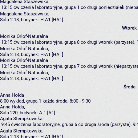
Magdalena Staszewska
13:15
ćwiczenia laboratoryjne, grupa 1
co drugi poniedziałek (niepa
Magdalena Staszewska
,
Sala 2.18,
budynek:
H-A1 [HA1]
Wtorek
Monika Orlof-Naturalna
13:15
ćwiczenia laboratoryjne, grupa 8
co drugi wtorek (parzyste), 
Monika Orlof-Naturalna
,
Sala 2.18,
budynek:
H-A1 [HA1]
Monika Orlof-Naturalna
13:15
ćwiczenia laboratoryjne, grupa 7
co drugi wtorek (nieparzyste
Monika Orlof-Naturalna
,
Sala 2.18,
budynek:
H-A1 [HA1]
Środa
Anna Hołda
8:00
wykład, grupa 1
każda środa, 8:00 - 9:30
Anna Hołda
,
Sala 220,
budynek:
A-1 [A1]
Agata Stempkowska
9:45
ćwiczenia laboratoryjne, grupa 6
co druga środa (parzyste), 9:
Agata Stempkowska
,
Sala 2.18,
budynek:
H-A1 [HA1]