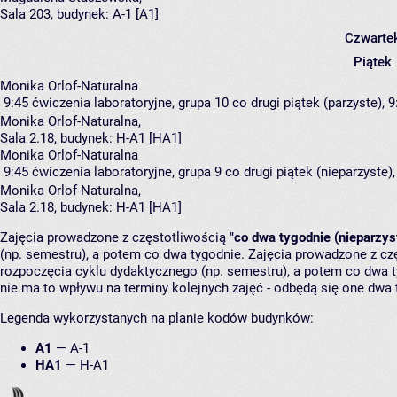
Sala 203,
budynek:
A-1 [A1]
Czwarte
Piątek
Monika Orlof-Naturalna
9:45
ćwiczenia laboratoryjne, grupa 10
co drugi piątek (parzyste), 9
Monika Orlof-Naturalna
,
Sala 2.18,
budynek:
H-A1 [HA1]
Monika Orlof-Naturalna
9:45
ćwiczenia laboratoryjne, grupa 9
co drugi piątek (nieparzyste),
Monika Orlof-Naturalna
,
Sala 2.18,
budynek:
H-A1 [HA1]
Zajęcia prowadzone z częstotliwością
"co dwa tygodnie (nieparzys
(np. semestru), a potem co dwa tygodnie. Zajęcia prowadzone z cz
rozpoczęcia cyklu dydaktycznego (np. semestru), a potem co dwa ty
nie ma to wpływu na terminy kolejnych zajęć - odbędą się one dwa 
Legenda wykorzystanych na planie kodów budynków:
A1
—
A-1
HA1
—
H-A1