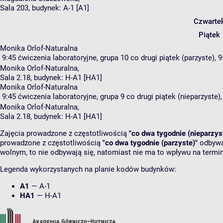
Sala 203,
budynek:
A-1 [A1]
Czwarte
Piątek
Monika Orlof-Naturalna
9:45
ćwiczenia laboratoryjne, grupa 10
co drugi piątek (parzyste), 9
Monika Orlof-Naturalna
,
Sala 2.18,
budynek:
H-A1 [HA1]
Monika Orlof-Naturalna
9:45
ćwiczenia laboratoryjne, grupa 9
co drugi piątek (nieparzyste),
Monika Orlof-Naturalna
,
Sala 2.18,
budynek:
H-A1 [HA1]
Zajęcia prowadzone z częstotliwością
"co dwa tygodnie (nieparzys
prowadzone z częstotliwością
"co dwa tygodnie (parzyste)"
odbywaj
wolnym, to nie odbywają się, natomiast nie ma to wpływu na termin
Legenda wykorzystanych na planie kodów budynków:
A1
—
A-1
HA1
—
H-A1