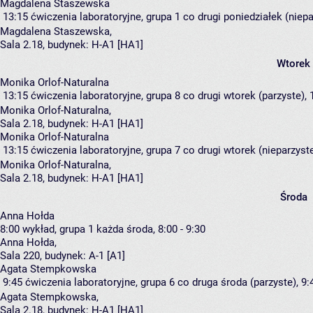
Magdalena Staszewska
13:15
ćwiczenia laboratoryjne, grupa 1
co drugi poniedziałek (niepa
Magdalena Staszewska
,
Sala 2.18,
budynek:
H-A1 [HA1]
Wtorek
Monika Orlof-Naturalna
13:15
ćwiczenia laboratoryjne, grupa 8
co drugi wtorek (parzyste), 
Monika Orlof-Naturalna
,
Sala 2.18,
budynek:
H-A1 [HA1]
Monika Orlof-Naturalna
13:15
ćwiczenia laboratoryjne, grupa 7
co drugi wtorek (nieparzyste
Monika Orlof-Naturalna
,
Sala 2.18,
budynek:
H-A1 [HA1]
Środa
Anna Hołda
8:00
wykład, grupa 1
każda środa, 8:00 - 9:30
Anna Hołda
,
Sala 220,
budynek:
A-1 [A1]
Agata Stempkowska
9:45
ćwiczenia laboratoryjne, grupa 6
co druga środa (parzyste), 9:
Agata Stempkowska
,
Sala 2.18,
budynek:
H-A1 [HA1]