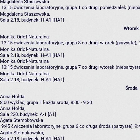
Magdalena Staszewska
13:15
ćwiczenia laboratoryjne, grupa 1
co drugi poniedziałek (niepa
Magdalena Staszewska
,
Sala 2.18,
budynek:
H-A1 [HA1]
Wtorek
Monika Orlof-Naturalna
13:15
ćwiczenia laboratoryjne, grupa 8
co drugi wtorek (parzyste), 
Monika Orlof-Naturalna
,
Sala 2.18,
budynek:
H-A1 [HA1]
Monika Orlof-Naturalna
13:15
ćwiczenia laboratoryjne, grupa 7
co drugi wtorek (nieparzyste
Monika Orlof-Naturalna
,
Sala 2.18,
budynek:
H-A1 [HA1]
Środa
Anna Hołda
8:00
wykład, grupa 1
każda środa, 8:00 - 9:30
Anna Hołda
,
Sala 220,
budynek:
A-1 [A1]
Agata Stempkowska
9:45
ćwiczenia laboratoryjne, grupa 6
co druga środa (parzyste), 9:
Agata Stempkowska
,
Sala 2.18,
budynek:
H-A1 [HA1]