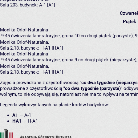
Sala 203,
budynek:
A-1 [A1]
Czwarte
Piątek
Monika Orlof-Naturalna
9:45
ćwiczenia laboratoryjne, grupa 10
co drugi piątek (parzyste), 9
Monika Orlof-Naturalna
,
Sala 2.18,
budynek:
H-A1 [HA1]
Monika Orlof-Naturalna
9:45
ćwiczenia laboratoryjne, grupa 9
co drugi piątek (nieparzyste),
Monika Orlof-Naturalna
,
Sala 2.18,
budynek:
H-A1 [HA1]
Zajęcia prowadzone z częstotliwością
"co dwa tygodnie (nieparzys
prowadzone z częstotliwością
"co dwa tygodnie (parzyste)"
odbywaj
wolnym, to nie odbywają się, natomiast nie ma to wpływu na termin
Legenda wykorzystanych na planie kodów budynków:
A1
—
A-1
HA1
—
H-A1