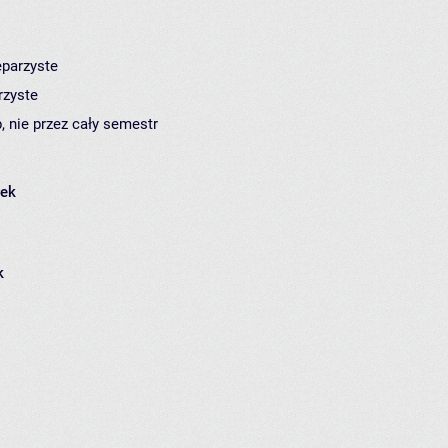
eparzyste
rzyste
, nie przez cały semestr
łek
k