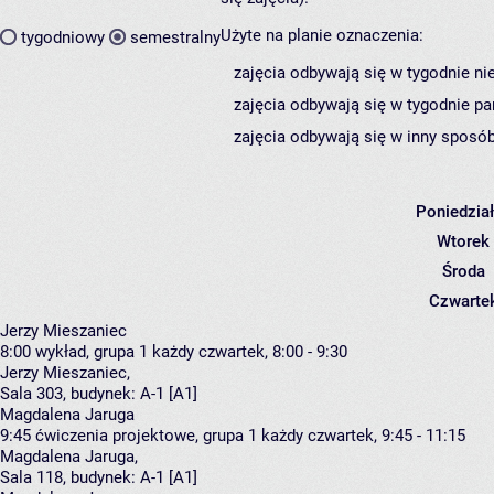
Użyte na planie oznaczenia:
tygodniowy
semestralny
zajęcia odbywają się w tygodnie ni
zajęcia odbywają się w tygodnie pa
zajęcia odbywają się w inny sposób
Poniedzia
Wtorek
Środa
Czwarte
Jerzy Mieszaniec
8:00
wykład, grupa 1
każdy czwartek, 8:00 - 9:30
Jerzy Mieszaniec
,
Sala 303,
budynek:
A-1 [A1]
Magdalena Jaruga
9:45
ćwiczenia projektowe, grupa 1
każdy czwartek, 9:45 - 11:15
Magdalena Jaruga
,
Sala 118,
budynek:
A-1 [A1]