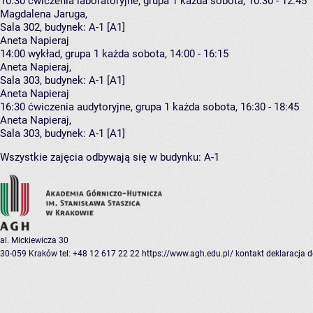
10:30
ćwiczenia laboratoryjne, grupa 1
każda sobota, 10:30 - 12:45
Magdalena Jaruga
,
Sala 302,
budynek:
A-1 [A1]
Aneta Napieraj
14:00
wykład, grupa 1
każda sobota, 14:00 - 16:15
Aneta Napieraj
,
Sala 303,
budynek:
A-1 [A1]
Aneta Napieraj
16:30
ćwiczenia audytoryjne, grupa 1
każda sobota, 16:30 - 18:45
Aneta Napieraj
,
Sala 303,
budynek:
A-1 [A1]
Wszystkie zajęcia odbywają się w budynku:
A-1
al. Mickiewicza 30
30-059 Kraków
tel: +48 12 617 22 22
https://www.agh.edu.pl/
kontakt
deklaracja 