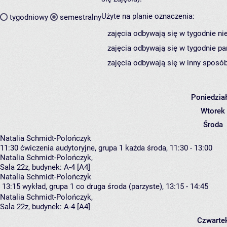
Użyte na planie oznaczenia:
tygodniowy
semestralny
zajęcia odbywają się w tygodnie ni
zajęcia odbywają się w tygodnie pa
zajęcia odbywają się w inny sposób
Poniedzia
Wtorek
Środa
Natalia Schmidt-Polończyk
11:30
ćwiczenia audytoryjne, grupa 1
każda środa, 11:30 - 13:00
Natalia Schmidt-Polończyk
,
Sala 22z,
budynek:
A-4 [A4]
Natalia Schmidt-Polończyk
13:15
wykład, grupa 1
co druga środa (parzyste), 13:15 - 14:45
Natalia Schmidt-Polończyk
,
Sala 22z,
budynek:
A-4 [A4]
Czwarte