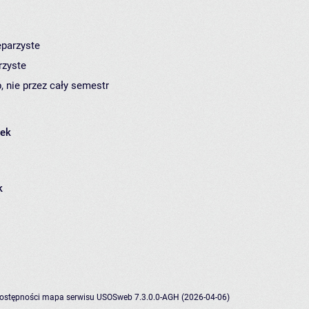
eparzyste
rzyste
, nie przez cały semestr
łek
k
dostępności
mapa serwisu
USOSweb 7.3.0.0-AGH (2026-04-06)