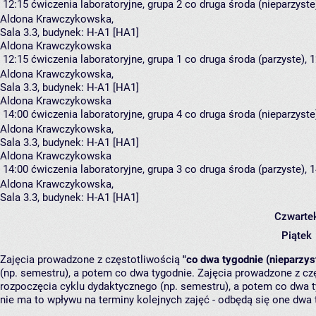
12:15
ćwiczenia laboratoryjne, grupa 2
co druga środa (nieparzyste)
Aldona Krawczykowska
,
Sala 3.3,
budynek:
H-A1 [HA1]
Aldona Krawczykowska
12:15
ćwiczenia laboratoryjne, grupa 1
co druga środa (parzyste), 1
Aldona Krawczykowska
,
Sala 3.3,
budynek:
H-A1 [HA1]
Aldona Krawczykowska
14:00
ćwiczenia laboratoryjne, grupa 4
co druga środa (nieparzyste)
Aldona Krawczykowska
,
Sala 3.3,
budynek:
H-A1 [HA1]
Aldona Krawczykowska
14:00
ćwiczenia laboratoryjne, grupa 3
co druga środa (parzyste), 1
Aldona Krawczykowska
,
Sala 3.3,
budynek:
H-A1 [HA1]
Czwarte
Piątek
Zajęcia prowadzone z częstotliwością
"co dwa tygodnie (nieparzys
(np. semestru), a potem co dwa tygodnie. Zajęcia prowadzone z cz
rozpoczęcia cyklu dydaktycznego (np. semestru), a potem co dwa ty
nie ma to wpływu na terminy kolejnych zajęć - odbędą się one dwa 