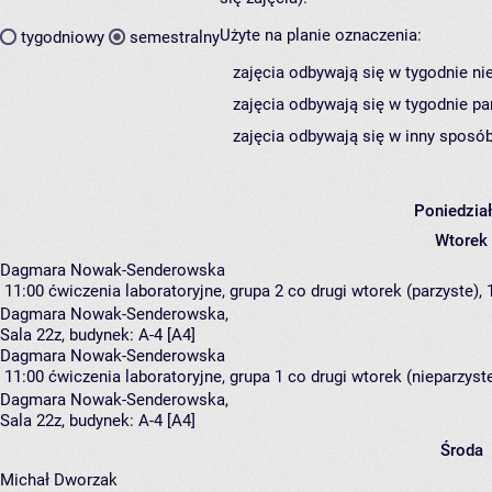
Użyte na planie oznaczenia:
tygodniowy
semestralny
zajęcia odbywają się w tygodnie ni
zajęcia odbywają się w tygodnie pa
zajęcia odbywają się w inny sposób
Poniedzia
Wtorek
Dagmara Nowak-Senderowska
11:00
ćwiczenia laboratoryjne, grupa 2
co drugi wtorek (parzyste), 
Dagmara Nowak-Senderowska
,
Sala 22z,
budynek:
A-4 [A4]
Dagmara Nowak-Senderowska
11:00
ćwiczenia laboratoryjne, grupa 1
co drugi wtorek (nieparzyste
Dagmara Nowak-Senderowska
,
Sala 22z,
budynek:
A-4 [A4]
Środa
Michał Dworzak