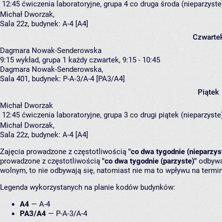
12:45
ćwiczenia laboratoryjne, grupa 4
co druga środa (nieparzyste)
Michał Dworzak
,
Sala 22z,
budynek:
A-4 [A4]
Czwarte
Dagmara Nowak-Senderowska
9:15
wykład, grupa 1
każdy czwartek, 9:15 - 10:45
Dagmara Nowak-Senderowska
,
Sala 401,
budynek:
P-A-3/A-4 [PA3/A4]
Piątek
Michał Dworzak
12:45
ćwiczenia laboratoryjne, grupa 3
co drugi piątek (nieparzyste)
Michał Dworzak
,
Sala 22z,
budynek:
A-4 [A4]
Zajęcia prowadzone z częstotliwością
"co dwa tygodnie (nieparzys
prowadzone z częstotliwością
"co dwa tygodnie (parzyste)"
odbywaj
wolnym, to nie odbywają się, natomiast nie ma to wpływu na termin
Legenda wykorzystanych na planie kodów budynków:
A4
—
A-4
PA3/A4
—
P-A-3/A-4