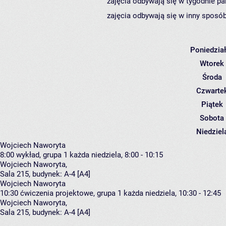
zajęcia odbywają się w tygodnie pa
zajęcia odbywają się w inny sposób
Poniedzia
Wtorek
Środa
Czwarte
Piątek
Sobota
Niedziel
Wojciech Naworyta
8:00
wykład, grupa 1
każda niedziela, 8:00 - 10:15
Wojciech Naworyta
,
Sala 215,
budynek:
A-4 [A4]
Wojciech Naworyta
10:30
ćwiczenia projektowe, grupa 1
każda niedziela, 10:30 - 12:45
Wojciech Naworyta
,
Sala 215,
budynek:
A-4 [A4]