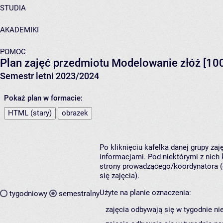
STUDIA
AKADEMIKI
POMOC
Plan zajęć przedmiotu Modelowanie złóż [10
Semestr letni 2023/2024
Pokaż plan w formacie:
HTML (stary)
obrazek
Po kliknięciu kafelka danej grupy za
informacjami. Pod niektórymi z nich k
strony prowadzącego/koordynatora (
się zajęcia).
Użyte na planie oznaczenia:
tygodniowy
semestralny
zajęcia odbywają się w tygodnie ni