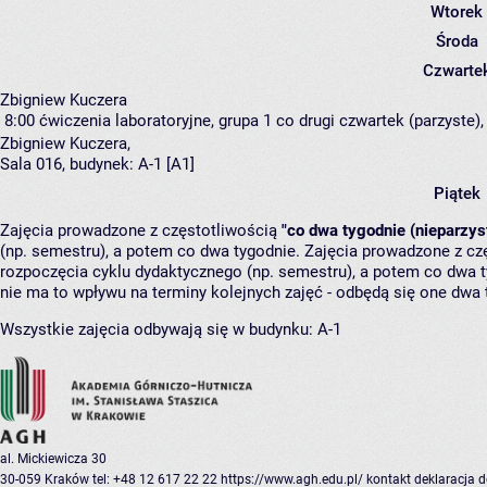
Wtorek
Środa
Czwarte
Zbigniew Kuczera
8:00
ćwiczenia laboratoryjne, grupa 1
co drugi czwartek (parzyste), 
Zbigniew Kuczera
,
Sala 016,
budynek:
A-1 [A1]
Piątek
Zajęcia prowadzone z częstotliwością
"co dwa tygodnie (nieparzys
(np. semestru), a potem co dwa tygodnie. Zajęcia prowadzone z cz
rozpoczęcia cyklu dydaktycznego (np. semestru), a potem co dwa ty
nie ma to wpływu na terminy kolejnych zajęć - odbędą się one dwa 
Wszystkie zajęcia odbywają się w budynku:
A-1
al. Mickiewicza 30
30-059 Kraków
tel: +48 12 617 22 22
https://www.agh.edu.pl/
kontakt
deklaracja 