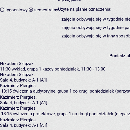
Użyte na planie oznaczenia:
tygodniowy
semestralny
zajęcia odbywają się w tygodnie ni
zajęcia odbywają się w tygodnie pa
zajęcia odbywają się w inny sposób
Poniedzia
Nikodem Szlązak
11:30
wykład, grupa 1
każdy poniedziałek, 11:30 - 13:00
Nikodem Szlązak
,
Sala 4,
budynek:
A-1 [A1]
Kazimierz Piergies
13:15
ćwiczenia audytoryjne, grupa 1
co drugi poniedziałek (parzyst
Kazimierz Piergies
,
Sala 4,
budynek:
A-1 [A1]
Kazimierz Piergies
13:15
ćwiczenia projektowe, grupa 1
co drugi poniedziałek (nieparz
Kazimierz Piergies
,
Sala 4,
budynek:
A-1 [A1]