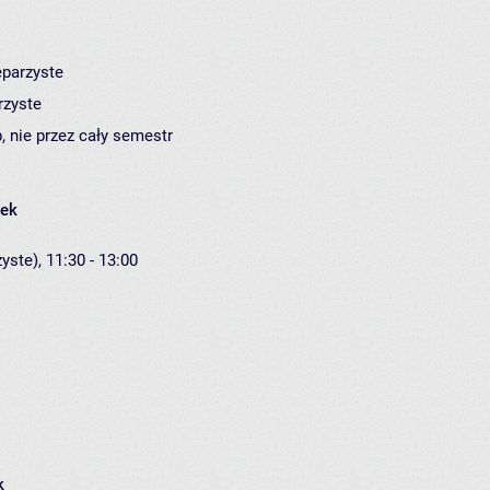
eparzyste
rzyste
, nie przez cały semestr
łek
yste), 11:30 - 13:00
k