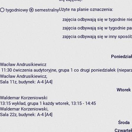
Użyte na planie oznaczenia:
tygodniowy
semestralny
zajęcia odbywają się w tygodnie ni
zajęcia odbywają się w tygodnie pa
zajęcia odbywają się w inny sposób
Poniedzia
Wacław Andrusikiewicz
11:30
ćwiczenia audytoryjne, grupa 1
co drugi poniedziałek (nieparz
Wacław Andrusikiewicz
,
Sala 11z,
budynek:
A-4 [A4]
Wtorek
Waldemar Korzeniowski
13:15
wykład, grupa 1
każdy wtorek, 13:15 - 14:45
Waldemar Korzeniowski
,
Sala 22z,
budynek:
A-4 [A4]
Środa
Czwarte