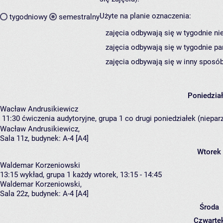
Użyte na planie oznaczenia:
tygodniowy
semestralny
zajęcia odbywają się w tygodnie ni
zajęcia odbywają się w tygodnie pa
zajęcia odbywają się w inny sposób
Poniedzia
Wacław Andrusikiewicz
11:30
ćwiczenia audytoryjne, grupa 1
co drugi poniedziałek (nieparz
Wacław Andrusikiewicz
,
Sala 11z,
budynek:
A-4 [A4]
Wtorek
Waldemar Korzeniowski
13:15
wykład, grupa 1
każdy wtorek, 13:15 - 14:45
Waldemar Korzeniowski
,
Sala 22z,
budynek:
A-4 [A4]
Środa
Czwarte