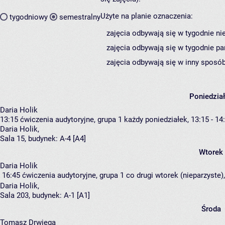
Użyte na planie oznaczenia:
tygodniowy
semestralny
zajęcia odbywają się w tygodnie ni
zajęcia odbywają się w tygodnie pa
zajęcia odbywają się w inny sposób
Poniedzia
Daria Holik
13:15
ćwiczenia audytoryjne, grupa 1
każdy poniedziałek, 13:15 - 14
Daria Holik
,
Sala 15,
budynek:
A-4 [A4]
Wtorek
Daria Holik
16:45
ćwiczenia audytoryjne, grupa 1
co drugi wtorek (nieparzyste),
Daria Holik
,
Sala 203,
budynek:
A-1 [A1]
Środa
Tomasz Drwięga