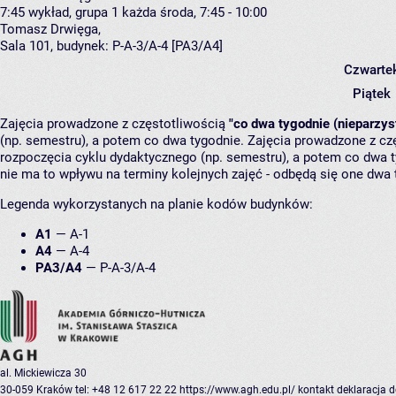
7:45
wykład, grupa 1
każda środa, 7:45 - 10:00
Tomasz Drwięga
,
Sala 101,
budynek:
P-A-3/A-4 [PA3/A4]
Czwarte
Piątek
Zajęcia prowadzone z częstotliwością
"co dwa tygodnie (nieparzys
(np. semestru), a potem co dwa tygodnie. Zajęcia prowadzone z cz
rozpoczęcia cyklu dydaktycznego (np. semestru), a potem co dwa ty
nie ma to wpływu na terminy kolejnych zajęć - odbędą się one dwa 
Legenda wykorzystanych na planie kodów budynków:
A1
—
A-1
A4
—
A-4
PA3/A4
—
P-A-3/A-4
al. Mickiewicza 30
30-059 Kraków
tel: +48 12 617 22 22
https://www.agh.edu.pl/
kontakt
deklaracja 