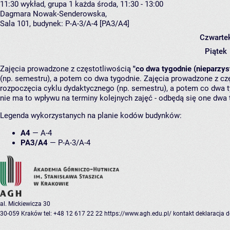
11:30
wykład, grupa 1
każda środa, 11:30 - 13:00
Dagmara Nowak-Senderowska
,
Sala 101,
budynek:
P-A-3/A-4 [PA3/A4]
Czwarte
Piątek
Zajęcia prowadzone z częstotliwością
"co dwa tygodnie (nieparzys
(np. semestru), a potem co dwa tygodnie. Zajęcia prowadzone z cz
rozpoczęcia cyklu dydaktycznego (np. semestru), a potem co dwa ty
nie ma to wpływu na terminy kolejnych zajęć - odbędą się one dwa 
Legenda wykorzystanych na planie kodów budynków:
A4
—
A-4
PA3/A4
—
P-A-3/A-4
al. Mickiewicza 30
30-059 Kraków
tel: +48 12 617 22 22
https://www.agh.edu.pl/
kontakt
deklaracja 