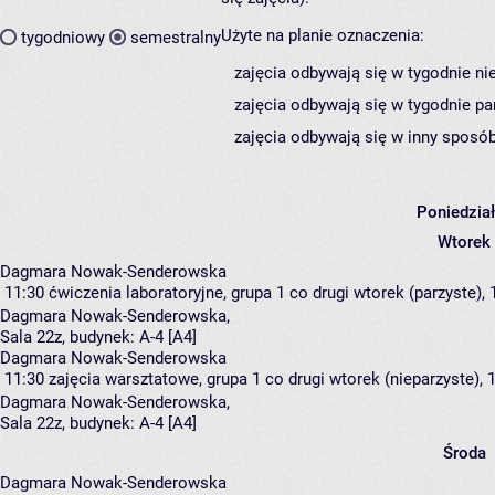
Użyte na planie oznaczenia:
tygodniowy
semestralny
zajęcia odbywają się w tygodnie ni
zajęcia odbywają się w tygodnie pa
zajęcia odbywają się w inny sposób
Poniedzia
Wtorek
Dagmara Nowak-Senderowska
11:30
ćwiczenia laboratoryjne, grupa 1
co drugi wtorek (parzyste), 
Dagmara Nowak-Senderowska
,
Sala 22z,
budynek:
A-4 [A4]
Dagmara Nowak-Senderowska
11:30
zajęcia warsztatowe, grupa 1
co drugi wtorek (nieparzyste), 1
Dagmara Nowak-Senderowska
,
Sala 22z,
budynek:
A-4 [A4]
Środa
Dagmara Nowak-Senderowska