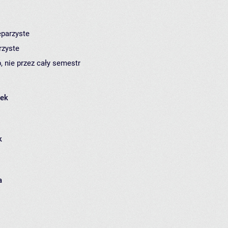
eparzyste
rzyste
, nie przez cały semestr
łek
k
a