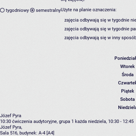
Użyte na planie oznaczenia:
tygodniowy
semestralny
zajęcia odbywają się w tygodnie ni
zajęcia odbywają się w tygodnie pa
zajęcia odbywają się w inny sposób
Poniedzia
Wtorek
Środa
Czwarte
Piątek
Sobota
Niedziel
Józef Pyra
10:30
ćwiczenia audytoryjne, grupa 1
każda niedziela, 10:30 - 12:45
Józef Pyra
,
Sala 516,
budynek:
A-4 [A4]