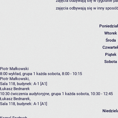
zajęcia odbywają się w tygodnie pa
zajęcia odbywają się w inny sposób
Poniedzia
Wtorek
Środa
Czwarte
Piątek
Sobota
Piotr Małkowski
8:00
wykład, grupa 1
każda sobota, 8:00 - 10:15
Piotr Małkowski
,
Sala 118,
budynek:
A-1 [A1]
Łukasz Bednarek
10:30
ćwiczenia audytoryjne, grupa 1
każda sobota, 10:30 - 12:45
Łukasz Bednarek
,
Sala 118,
budynek:
A-1 [A1]
Niedziel