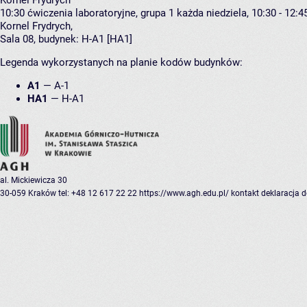
Kornel Frydrych
10:30
ćwiczenia laboratoryjne, grupa 1
każda niedziela, 10:30 - 12:4
Kornel Frydrych
,
Sala 08,
budynek:
H-A1 [HA1]
Legenda wykorzystanych na planie kodów budynków:
A1
—
A-1
HA1
—
H-A1
al. Mickiewicza 30
30-059 Kraków
tel: +48 12 617 22 22
https://www.agh.edu.pl/
kontakt
deklaracja 