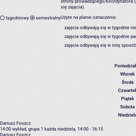
strony prowadzącego/koordynatora (
się zajęcia).
Użyte na planie oznaczenia:
tygodniowy
semestralny
zajęcia odbywają się w tygodnie ni
zajęcia odbywają się w tygodnie pa
zajęcia odbywają się w inny sposób
Poniedzia
Wtorek
Środa
Czwarte
Piątek
Sobota
Niedziel
Dariusz Foszcz
14:00
wykład, grupa 1
każda niedziela, 14:00 - 16:15
Dariusz Foszcz
,