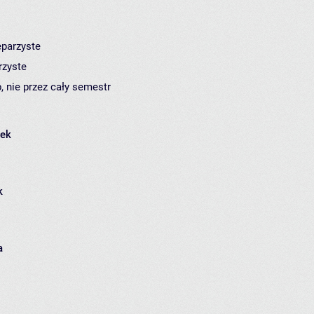
eparzyste
rzyste
, nie przez cały semestr
łek
k
a